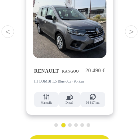
<
>
90 €
20 490 €
RENAULT
DA
KANGOO
III COMBI 1.5 Blue dCi - 95 Zen
III 1
 km
Manuelle
Diesel
36 817 km
M
1
2
3
4
5
6