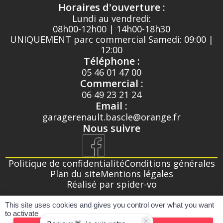
Horaires d'ouverture :
Lundi au vendredi:
08h00-12h00 | 14h00-18h30
UNIQUEMENT parc commercial Samedi: 09:00 |
12:00
Téléphone :
05 46 01 47 00
Commercial :
06 49 23 21 24
Email :
garagerenault.bascle@orange.fr
Nous suivre
Politique de confidentialité
Conditions générales
Plan du site
Mentions légales
Réalisé par spider-vo
This site uses cookies and gives you control over what you want
Pour les trajets courts, privilégiez la marche ou
to activate