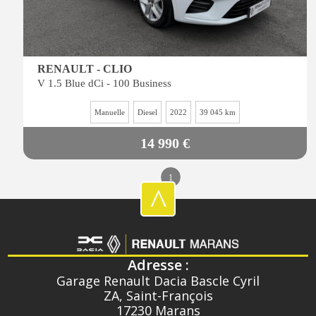
RENAULT - CLIO
V 1.5 Blue dCi - 100 Business
Manuelle
Diesel
2022
39 045 km
14 990 €
1
^
Adresse :
Garage Renault Dacia Bascle Cyril
ZA, Saint-François
17230 Marans