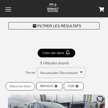
Menu
FILTRER LES RÉSULTATS
Créer une alerte
3
véhicules trouvés
Trier par
Effacer les filtres
RENAULT
CLIO