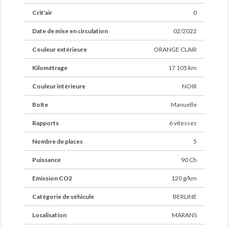
Crit'air
0
Date de mise en circulation
02/2022
Couleur extérieure
ORANGE CLAIR
Kilométrage
17 105 km
Couleur intérieure
NOIR
Boîte
Manuelle
Rapports
6 vitesses
Nombre de places
5
Puissance
90 Ch
Emission CO2
120 g/km
Catégorie de véhicule
BERLINE
Localisation
MARANS