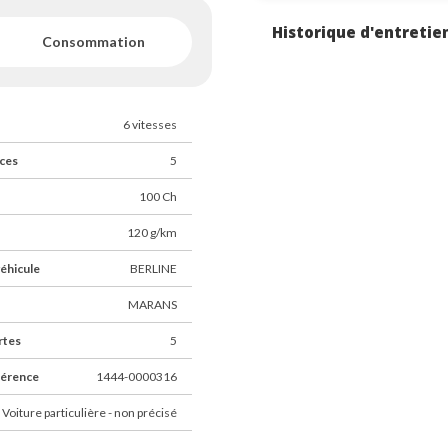
Historique d'entretie
Consommation
6 vitesses
ces
5
100 Ch
120 g/km
éhicule
BERLINE
MARANS
rtes
5
férence
1444-0000316
 Voiture particulière - non précisé