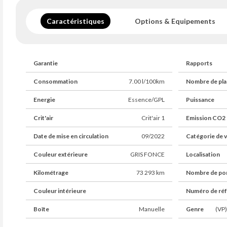
Caractéristiques
Options & Equipements
Garantie
Rapports
Consommation
7.00 l/100km
Nombre de pla
Energie
Essence/GPL
Puissance
Crit'air
Crit'air 1
Emission CO2
Date de mise en circulation
09/2022
Catégorie de v
Couleur extérieure
GRIS FONCE
Localisation
Kilométrage
73 293 km
Nombre de po
Couleur intérieure
Numéro de ré
Boîte
Manuelle
Genre
(VP)