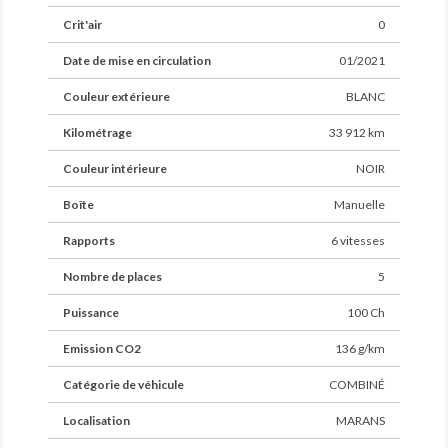
Crit'air
0
Date de mise en circulation
01/2021
Couleur extérieure
BLANC
Kilométrage
33 912 km
Couleur intérieure
NOIR
Boîte
Manuelle
Rapports
6 vitesses
Nombre de places
5
Puissance
100 Ch
Emission CO2
136 g/km
Catégorie de véhicule
COMBINÉ
Localisation
MARANS