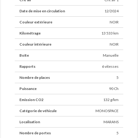
Date de mise en circulation
12/2024
Couleur extérieure
NOIR
Kilométrage
13 533 km
Couleur intérieure
NOIR
Boîte
Manuelle
Rapports
6 vitesses
Nombre de places
5
Puissance
90 Ch
Emission CO2
132 g/km
Catégorie de véhicule
MONOSPACE
Localisation
MARANS
Nombre de portes
5