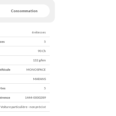
Consommation
6 vitesses
ces
5
90 Ch
132 g/km
éhicule
MONOSPACE
MARANS
rtes
5
férence
1444-0000289
 Voiture particulière - non précisé