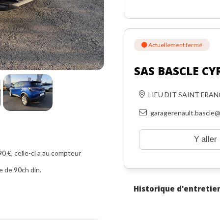
Actuellement fermé
SAS BASCLE CY
LIEU DIT SAINT FRA
garagerenault.bascle@
Y aller
€, celle-ci a au compteur
e de 90ch din.
Historique d'entretie